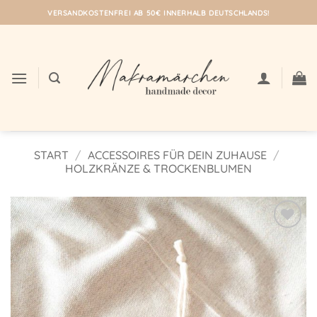
Zum
VERSANDKOSTENFREI AB 50€ INNERHALB DEUTSCHLANDS!
Inhalt
springen
START
/
ACCESSOIRES FÜR DEIN ZUHAUSE
/
HOLZKRÄNZE & TROCKENBLUMEN
Auf meine
Wunschliste!