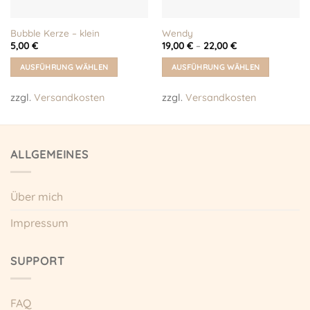
Bubble Kerze – klein
Wendy
5,00
€
19,00
€
–
22,00
€
AUSFÜHRUNG WÄHLEN
AUSFÜHRUNG WÄHLEN
Dieses
Dieses
zzgl.
Versandkosten
zzgl.
Versandkosten
Produkt
Produkt
weist
weist
mehrere
mehrere
Varianten
Varianten
ALLGEMEINES
auf.
auf.
Die
Die
Optionen
Optionen
Über mich
können
können
auf
auf
Impressum
der
der
Produktseite
Produktseite
gewählt
gewählt
SUPPORT
werden
werden
FAQ