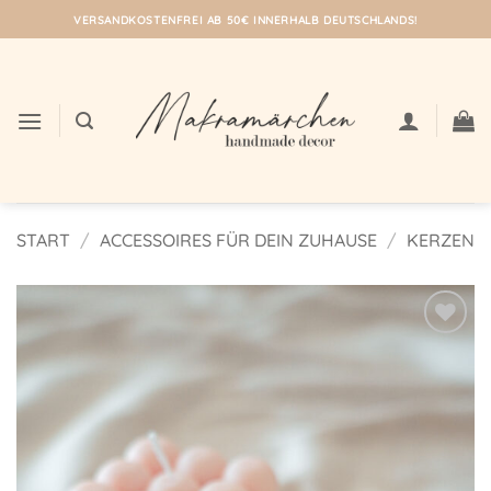
Zum
VERSANDKOSTENFREI AB 50€ INNERHALB DEUTSCHLANDS!
Inhalt
springen
START
/
ACCESSOIRES FÜR DEIN ZUHAUSE
/
KERZEN
Auf meine
Wunschliste!