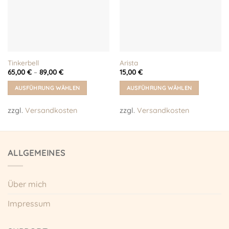
Tinkerbell
Arista
65,00
€
–
89,00
€
15,00
€
AUSFÜHRUNG WÄHLEN
AUSFÜHRUNG WÄHLEN
Dieses
Dieses
zzgl.
Versandkosten
zzgl.
Versandkosten
Produkt
Produkt
weist
weist
mehrere
mehrere
Varianten
Varianten
ALLGEMEINES
auf.
auf.
Die
Die
Optionen
Optionen
Über mich
können
können
auf
auf
Impressum
der
der
Produktseite
Produktseite
gewählt
gewählt