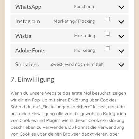
to
WhatsApp
Functional
service
Consent
facebook
to
Instagram
Marketing/Tracking
service
Consent
whatsapp
to
Wistia
Marketing
service
Consent
instagram
to
Adobe Fonts
Marketing
service
Consent
wistia
to
Sonstiges
Zweck wird noch ermittelt
service
Consent
adobe-
to
fonts
7. Einwilligung
service
sonstiges
Wenn du unsere Website das erste Mal besuchst, zeigen
wir dir ein Pop-Up mit einer Erklärung über Cookies.
Sobald du auf „Einstellungen speichern“ klickst, gibst du
uns deine Einwilligung alle von dir gewählten Kategorien
von Cookies und Plugins wie in dieser Cookie-Erklärung
beschrieben zu verwenden. Du kannst die Verwendung
von Cookies über deinen Browser deaktivieren, aber