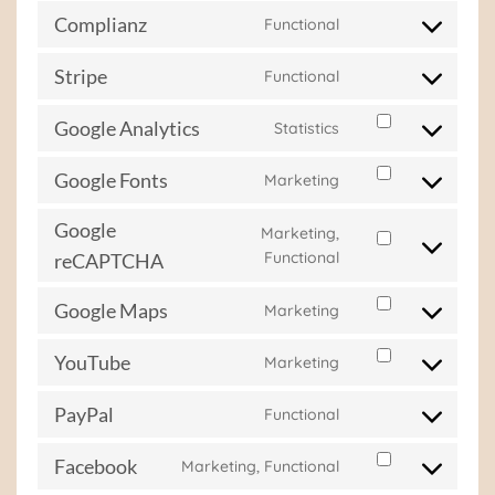
service
Complianz
Functional
Consent
wordpress
to
Stripe
Functional
service
Consent
complianz
to
Google Analytics
Statistics
service
Consent
stripe
to
Google Fonts
Marketing
service
Consent
google-
to
analytics
Google
service
Marketing,
Consent
google-
Functional
reCAPTCHA
to
fonts
service
Google Maps
Marketing
Consent
google-
to
recaptcha
YouTube
Marketing
service
Consent
google-
to
maps
PayPal
Functional
service
Consent
youtube
to
Facebook
Marketing, Functional
service
Consent
paypal