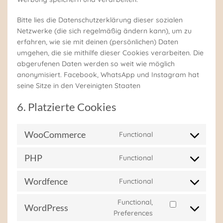
Bitte lies die Datenschutzerklärung dieser sozialen
Netzwerke (die sich regelmäßig ändern kann), um zu
erfahren, wie sie mit deinen (persönlichen) Daten
umgehen, die sie mithilfe dieser Cookies verarbeiten. Die
abgerufenen Daten werden so weit wie möglich
anonymisiert. Facebook, WhatsApp und Instagram hat
seine Sitze in den Vereinigten Staaten
6. Platzierte Cookies
WooCommerce
Functional
Consent
to
PHP
Functional
service
Consent
woocommerce
to
Wordfence
Functional
service
Consent
php
to
Functional,
service
WordPress
Consent
Preferences
wordfence
to