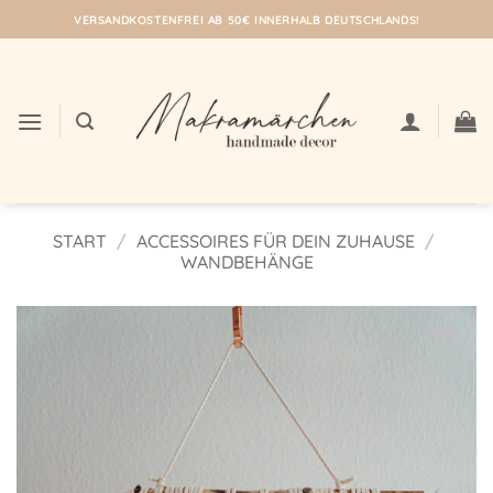
Zum
VERSANDKOSTENFREI AB 50€ INNERHALB DEUTSCHLANDS!
Inhalt
springen
START
/
ACCESSOIRES FÜR DEIN ZUHAUSE
/
WANDBEHÄNGE
Auf meine
Wunschliste!