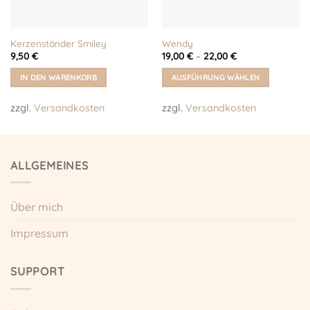
Kerzenständer Smiley
Wendy
9,50
€
19,00
€
–
22,00
€
IN DEN WARENKORB
AUSFÜHRUNG WÄHLEN
Dieses
zzgl.
Versandkosten
zzgl.
Versandkosten
Produkt
weist
mehrere
Varianten
ALLGEMEINES
auf.
Die
Optionen
Über mich
können
auf
Impressum
der
Produktseite
gewählt
SUPPORT
werden