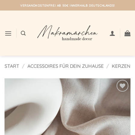
Zum
VERSANDKOSTENFREI AB 50€ INNERHALB DEUTSCHLANDS!
Inhalt
springen
START
/
ACCESSOIRES FÜR DEIN ZUHAUSE
/
KERZEN
Auf meine
Wunschliste!