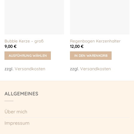
Bubble Kerze – groß
Regenbogen Kerzenhalter
9,00
€
12,00
€
AUSFÜHRUNG WÄHLEN
IN DEN WARENKORB
Dieses
zzgl.
Versandkosten
zzgl.
Versandkosten
Produkt
weist
mehrere
Varianten
ALLGEMEINES
auf.
Die
Optionen
Über mich
können
auf
Impressum
der
Produktseite