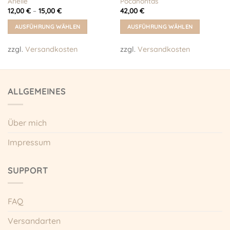
Arielle
Pocahontas
12,00
€
–
15,00
€
42,00
€
AUSFÜHRUNG WÄHLEN
AUSFÜHRUNG WÄHLEN
Dieses
Dieses
zzgl.
Versandkosten
zzgl.
Versandkosten
Produkt
Produkt
weist
weist
mehrere
mehrere
Varianten
Varianten
ALLGEMEINES
auf.
auf.
Die
Die
Optionen
Optionen
Über mich
können
können
auf
auf
Impressum
der
der
Produktseite
Produktseite
gewählt
gewählt
SUPPORT
werden
werden
FAQ
Versandarten