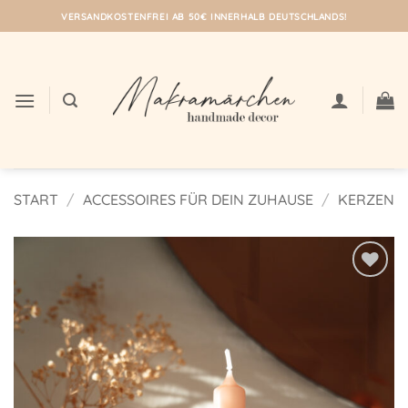
Zum
VERSANDKOSTENFREI AB 50€ INNERHALB DEUTSCHLANDS!
Inhalt
springen
START
/
ACCESSOIRES FÜR DEIN ZUHAUSE
/
KERZEN
Auf meine
Wunschliste!