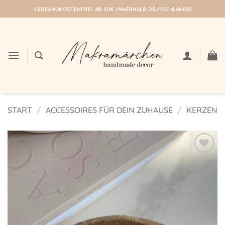
Zum
VERSANDKOSTENFREI AB 50€ INNERHALB DEUTSCHLANDS!
Inhalt
springen
START
/
ACCESSOIRES FÜR DEIN ZUHAUSE
/
KERZEN
Auf meine
Wunschliste!