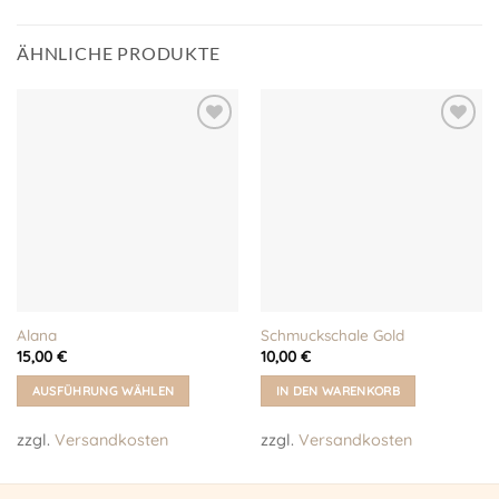
ÄHNLICHE PRODUKTE
Auf meine
Auf meine
Wunschliste!
Wunschliste!
Alana
Schmuckschale Gold
15,00
€
10,00
€
AUSFÜHRUNG WÄHLEN
IN DEN WARENKORB
Dieses
zzgl.
Versandkosten
zzgl.
Versandkosten
Produkt
weist
mehrere