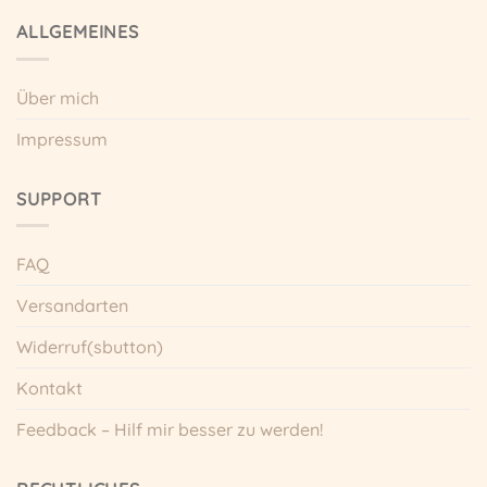
Varianten
ALLGEMEINES
auf.
Die
Optionen
Über mich
können
auf
Impressum
der
Produktseite
gewählt
SUPPORT
werden
FAQ
Versandarten
Widerruf(sbutton)
Kontakt
Feedback – Hilf mir besser zu werden!