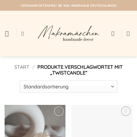
Zum
VERSANDKOSTENFREI AB 50€ INNERHALB DEUTSCHLANDS!
Inhalt
springen
START
/
PRODUKTE VERSCHLAGWORTET MIT
„TWISTCANDLE“
Auf meine
Auf meine
Wunschliste!
Wunschliste!