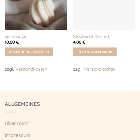
Spiralkerze
Stabkerze Konfetti
10,00
€
4,00
€
AUSFÜHRUNG WÄHLEN
IN DEN WARENKORB
Dieses
Produkt
zzgl.
Versandkosten
zzgl.
Versandkosten
weist
mehrere
Varianten
auf.
Die
ALLGEMEINES
Optionen
können
auf
Über mich
der
Produktseite
Impressum
gewählt