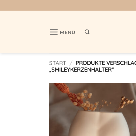
Zum
Inhalt
springen
MENÜ
START
/
PRODUKTE VERSCHLA
„SMILEYKERZENHALTER“
Auf m
Wunschl