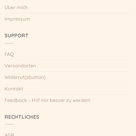
Produktseite
Produktseite
Über mich
gewählt
gewählt
werden
werden
Impressum
SUPPORT
FAQ
Versandarten
Widerruf(sbutton)
Kontakt
Feedback – Hilf mir besser zu werden!
RECHTLICHES
AGB