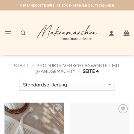
Zum
VERSANDKOSTENFREI AB 50€ INNERHALB DEUTSCHLANDS!
Inhalt
springen
START
/
PRODUKTE VERSCHLAGWORTET MIT
„HANDGEMACHT“
/
SEITE 4
Auf meine
Auf meine
Wunschliste!
Wunschliste!