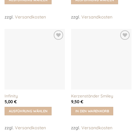
AUSFÜHRUNG WÄHLEN
AUSFÜHRUNG WÄHLEN
Dieses
Dieses
Produkt
Produkt
zzgl.
Versandkosten
zzgl.
Versandkosten
weist
weist
mehrere
mehrere
Varianten
Varianten
auf.
auf.
Auf meine
Auf meine
Die
Die
Wunschliste!
Wunschliste!
Optionen
Optionen
können
können
auf
auf
der
der
Produktseite
Produktseite
gewählt
gewählt
werden
werden
Infinity
Kerzenständer Smiley
5,00
€
9,50
€
AUSFÜHRUNG WÄHLEN
IN DEN WARENKORB
Dieses
Produkt
zzgl.
Versandkosten
zzgl.
Versandkosten
weist