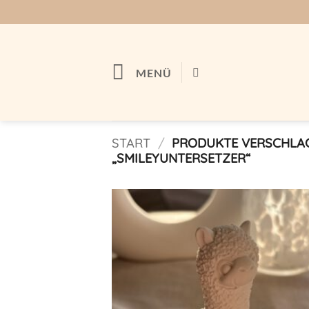
Zum
Inhalt
springen
MENÜ
START
/
PRODUKTE VERSCHLA
„SMILEYUNTERSETZER“
Auf m
Wunschl