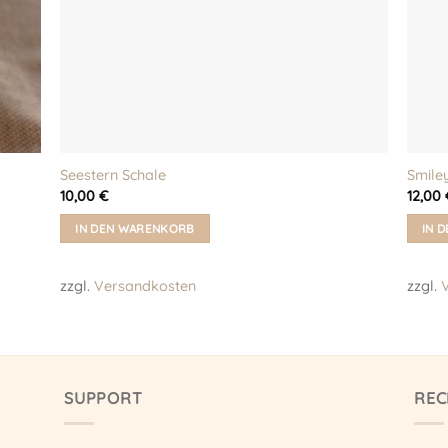
Seestern Schale
Smiley
10,00
€
12,00
IN DEN WARENKORB
IN 
zzgl.
Versandkosten
zzgl.
SUPPORT
REC