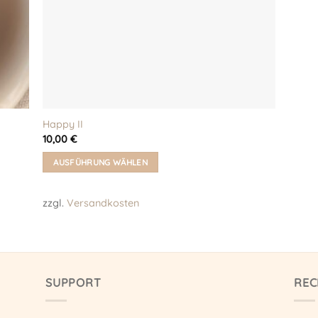
Happy II
10,00
€
AUSFÜHRUNG WÄHLEN
Dieses
Produkt
zzgl.
Versandkosten
weist
mehrere
Varianten
auf.
Die
SUPPORT
REC
Optionen
können