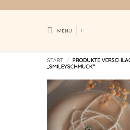
Zum
Inhalt
springen
MENÜ
START
/
PRODUKTE VERSCHLA
„SMILEYSCHMUCK“
Auf m
Wunschl