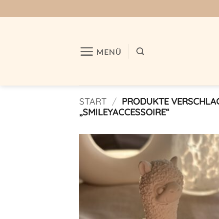
Zum
Inhalt
springen
MENÜ
START
/
PRODUKTE VERSCHLA
„SMILEYACCESSOIRE“
Auf m
Wunschl