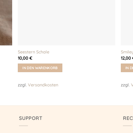
Seestern Schale
Smiley
10,00
€
12,00
IN DEN WARENKORB
IN 
zzgl.
Versandkosten
zzgl.
SUPPORT
REC