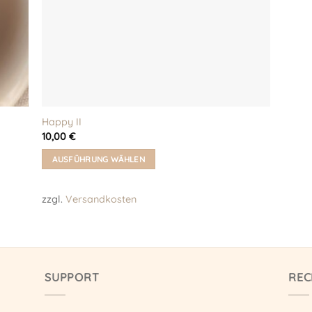
Happy II
10,00
€
AUSFÜHRUNG WÄHLEN
Dieses
Produkt
zzgl.
Versandkosten
weist
mehrere
Varianten
auf.
Die
SUPPORT
REC
Optionen
können