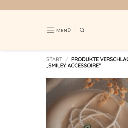
Zum
Inhalt
springen
MENÜ
START
/
PRODUKTE VERSCHLA
„SMILEY ACCESSOIRE“
Auf m
Wunschl