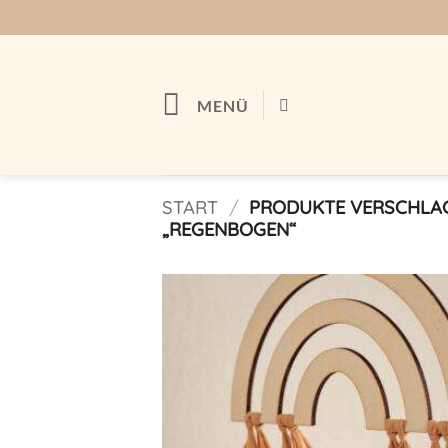
Zum
Inhalt
springen
MENÜ
START
/
PRODUKTE VERSCHLA
„REGENBOGEN“
Auf m
Wunschl