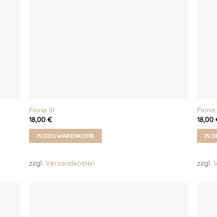
Fiona III
Fiona
18,00
€
18,00
IN DEN WARENKORB
IN 
zzgl.
Versandkosten
zzgl.
eine
Auf meine
iste!
Wunschliste!