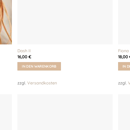
Dash II
Fiona 
16,00
€
18,00
IN DEN WARENKORB
IN 
zzgl.
Versandkosten
zzgl.
eine
Auf meine
iste!
Wunschliste!