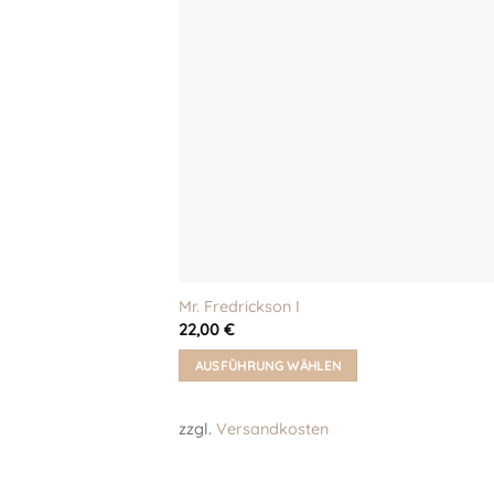
Mr. Fredrickson I
22,00
€
AUSFÜHRUNG WÄHLEN
Dieses
Produkt
zzgl.
Versandkosten
weist
mehrere