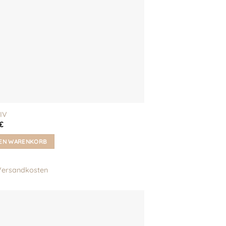
 IV
€
DEN WARENKORB
Versandkosten
Auf meine
Wunschliste!