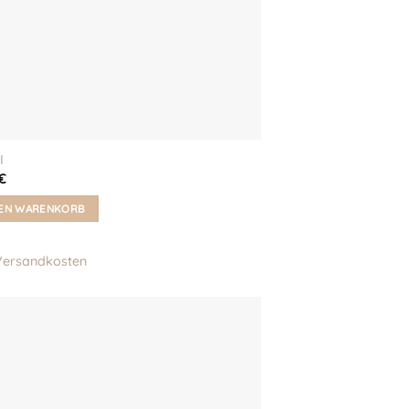
I
€
DEN WARENKORB
Versandkosten
Auf meine
Wunschliste!