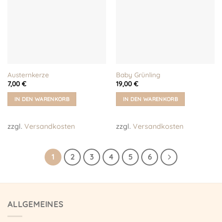
Optionen
Optionen
können
können
auf
auf
der
der
Produktseite
Produktseite
gewählt
gewählt
werden
werden
Austernkerze
Baby Grünling
7,00
€
19,00
€
IN DEN WARENKORB
IN DEN WARENKORB
zzgl.
Versandkosten
zzgl.
Versandkosten
1
2
3
4
5
6
ALLGEMEINES