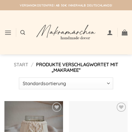
Zum
VERSANDKOSTENFREI AB 50€ INNERHALB DEUTSCHLANDS!
Inhalt
springen
START
/
PRODUKTE VERSCHLAGWORTET MIT
„MAKRAMEE“
Auf meine
Auf meine
Wunschliste!
Wunschliste!