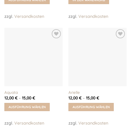
AUSFÜHRUNG WÄHLEN
IN DEN WARENKORB
Dieses
Produkt
zzgl.
Versandkosten
zzgl.
Versandkosten
weist
mehrere
Varianten
auf.
Auf meine
Auf meine
Die
Wunschliste!
Wunschliste!
Optionen
können
auf
der
Produktseite
gewählt
werden
Aquata
Arielle
12,00
€
–
15,00
€
12,00
€
–
15,00
€
AUSFÜHRUNG WÄHLEN
AUSFÜHRUNG WÄHLEN
Dieses
Dieses
Produkt
Produkt
zzgl.
Versandkosten
zzgl.
Versandkosten
weist
weist