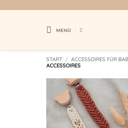
Zum
Inhalt
springen
MENÜ
START
/
ACCESSOIRES FÜR BA
ACCESSOIRES
Auf m
Wunschl