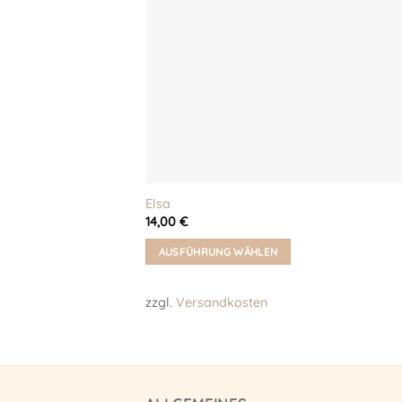
auf
der
Produktseite
gewählt
werden
Elsa
14,00
€
AUSFÜHRUNG WÄHLEN
Dieses
Produkt
zzgl.
Versandkosten
weist
mehrere
Varianten
auf.
Die