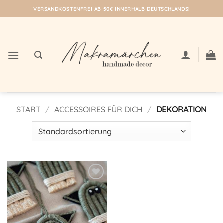
Zum
VERSANDKOSTENFREI AB 50€ INNERHALB DEUTSCHLANDS!
Inhalt
springen
START
/
ACCESSOIRES FÜR DICH
/
DEKORATION
Auf meine
Wunschliste!